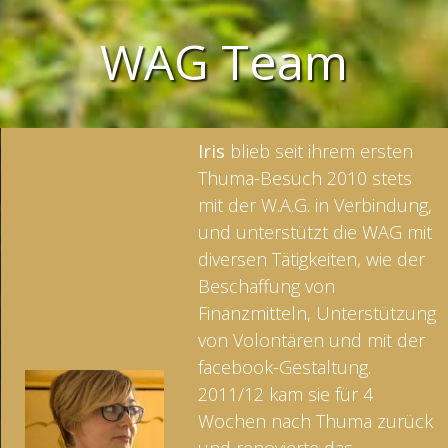
WAG Team
Iris
blieb seit ihrem ersten
Thuma-Besuch 2010 stets
mit der W.A.G. in Verbindung,
und unterstützt die WAG mit
diversen Tätigkeiten, wie der
Beschaffung von
Finanzmitteln, Unterstützung
von Volontären und mit der
facebook-Gestaltung.
2011/12 kam sie für 4
Wochen nach Thuma zurück