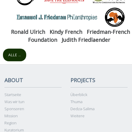
Ronald Ulrich
Kindy French
Friedman-French
Foundation
Judith Friedlaender
ALLE ..
ABOUT
PROJECTS
Startseite
Überblick
Was wir tun
Thuma
Sponsoren
Dedza-Salima
Mission
Weitere
Region
Kuratorium